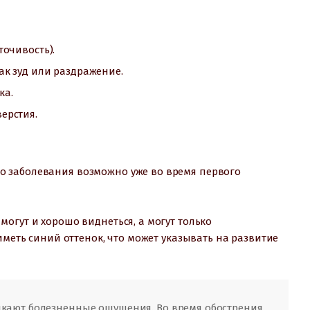
очивость).
ак зуд или раздражение.
ка.
ерстия.
 заболевания возможно уже во время первого
огут и хорошо виднеться, а могут только
иметь синий оттенок, что может указывать на развитие
икают болезненные ощущения. Во время обострения,