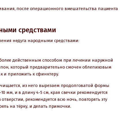
ливания, после операционного вмешательства пациента
дными средствами
чения недуга народными средствами:
иболее действенным способом при лечении наружной
ампон, который предварительно смочен облепиховым
ак и приложить к сфинктеру.
очищается, из него вырезаем продолговатой формы
10 мм, и в длину 4-5 см, края свечки рекомендуется
 отверстии, рекомендуется всю ночь, повторять эту
фель на тёрку, и делать примочки.