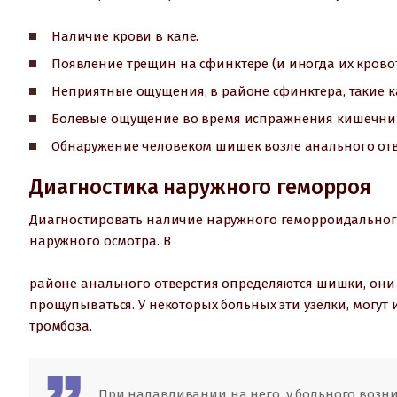
Наличие крови в кале.
Появление трещин на сфинктере (и иногда их кровот
Неприятные ощущения, в районе сфинктера, такие к
Болевые ощущение во время испражнения кишечни
Обнаружение человеком шишек возле анального отв
Диагностика наружного геморроя
Диагностировать наличие наружного геморроидального
наружного осмотра. В
районе анального отверстия определяются шишки, они м
прощупываться. У некоторых больных эти узелки, могут 
тромбоза.
При надавливании на него, у больного возн