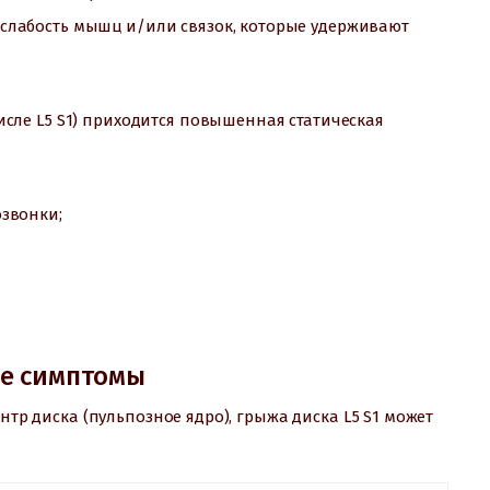
слабость мышц и/или связок, которые удерживают
исле L5 S1) приходится повышенная статическая
звонки;
ие симптомы
нтр диска (пульпозное ядро), грыжа диска L5 S1 может