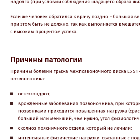
надолго (при условии соблюдения щадящего образа жиз
Если же человек обратился к врачу поздно – большая в
при этом быть не должно, так как выполняется вмеша
с высоким процентом успеха.
Причины патологии
Причины болезни грыжа межпозвоночного диска L5 S1 –
позвоночника:
остеохондроз;
врожденные заболевания позвоночника, при которы
позвонками приходится повышенная нагрузка (сраст
больший или меньший, чем нужно, угол физиологиче
сколиоз поясничного отдела, который не лечили;
интенсивные физические нагрузки, связанные с под