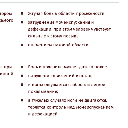
отором
Жгучая боль в области промежности;
самого
затруднение мочеиспускания и
дефекации, при этом человек чувствует
сильные к этому позывы;
онемением паховой области.
к. при
Боль в пояснице мучает даже в покое;
пинной
нарушение движений в ногах;
в ногах ощущается слабость и легкое
покалывание;
в тяжелых случаях ноги не двигаются,
теряется контроль над мочеиспусканием
и дефекацией.