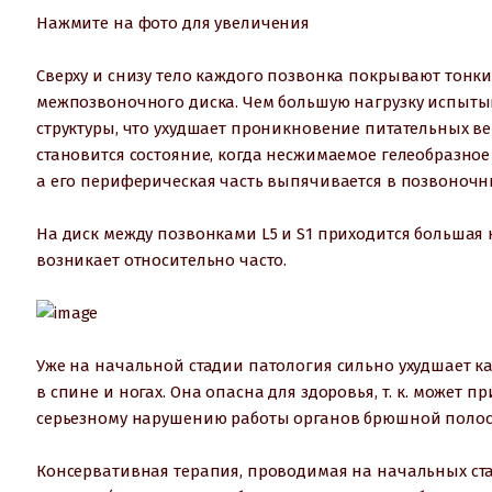
Нажмите на фото для увеличения
Сверху и снизу тело каждого позвонка покрывают тонки
межпозвоночного диска. Чем большую нагрузку испытыв
структуры, что ухудшает проникновение питательных ве
становится состояние, когда несжимаемое гелеобразное 
а его периферическая часть выпячивается в позвоночный
На диск между позвонками L5 и S1 приходится большая 
возникает относительно часто.
Уже на начальной стадии патология сильно ухудшает к
в спине и ногах. Она опасна для здоровья, т. к. может 
серьезному нарушению работы органов брюшной полос
Консервативная терапия, проводимая на начальных стад