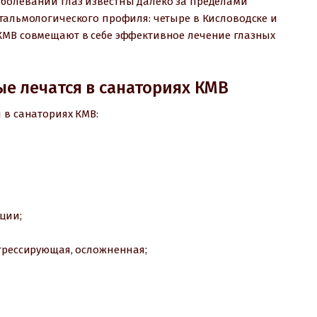
болеваний глаз известны далеко за пределами
фтальмологического профиля: четыре в Кисловодске и
КМВ совмещают в себе эффективное лечение глазных
ые лечатся в санаториях КМВ
 в санаториях КМВ:
ции;
огрессирующая, осложненная;