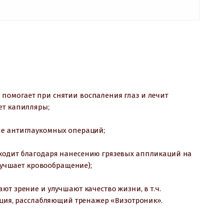
помогает при снятии воспаления глаз и лечит
ет капилляры;
ле антиглаукомных операций;
ходит благодаря нанесению грязевых аппликаций на
улучшает кровообращение);
ют зрение и улучшают качество жизни, в т.ч.
яция, расслабляющий тренажер «Визотроник».