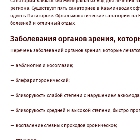
Санатории Кавказских Минеральных Вод для лечения за
региона. Существует пять санаториев в Кавминводах о
один в Пятигорске. Офтальмологические санатории на 
болезней и отличный отдых.
Заболевания органов зрения, котор
Перечень заболеваний органов зрения, которые лечатся
— амблиопия и косоглазие;
— блефарит хронический;
— близорукость слабой степени с нарушением аккомода
— близорукость средней и высокой степени, быстро пр
— воспаление слезных проходов хроническое;