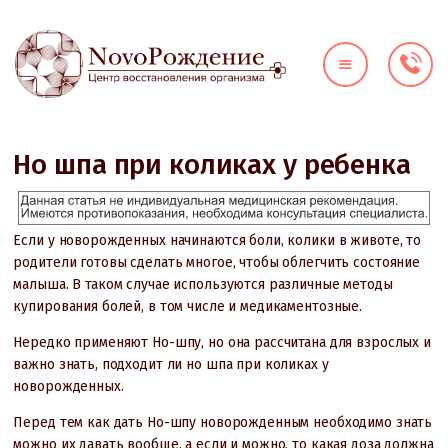
О КЛИНИКЕ
ДИАГНОСТИКА
НАПРАВЛЕНИЯ
Но шпа при коликах у ребенка
ЦЕНЫ
ВРАЧИ
Если у новорожденных начинаются боли, колики в животе, то
АКЦИИ
родители готовы сделать многое, чтобы облегчить состояние
КОНТАКТЫ
малыша. В таком случае используются различные методы
купирования болей, в том числе и медикаментозные.
Нередко применяют Но-шпу, но она рассчитана для взрослых и
важно знать, подходит ли но шпа при коликах у
новорожденных.
Перед тем как дать Но-шпу новорожденным необходимо знать
можно их давать вообще, а если и можно, то какая доза должна