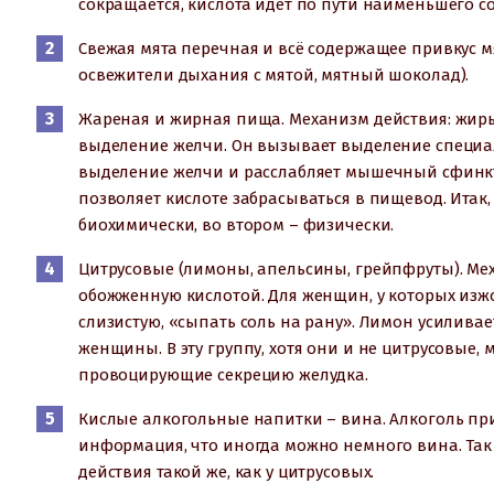
сокращается, кислота идет по пути наименьшего 
Свежая мята перечная и всё содержащее привкус м
освежители дыхания с мятой, мятный шоколад).
Жареная и жирная пища. Механизм действия: жиры
выделение желчи. Он вызывает выделение специал
выделение желчи и расслабляет мышечный сфинкте
позволяет кислоте забрасываться в пищевод. Итак,
биохимически, во втором – физически.
Цитрусовые (лимоны, апельсины, грейпфруты). Мех
обожженную кислотой. Для женщин, у которых изжо
слизистую, «сыпать соль на рану». Лимон усилива
женщины. В эту группу, хотя они и не цитрусовые,
провоцирующие секрецию желудка.
Кислые алкогольные напитки – вина. Алкоголь пр
информация, что иногда можно немного вина. Так 
действия такой же, как у цитрусовых.