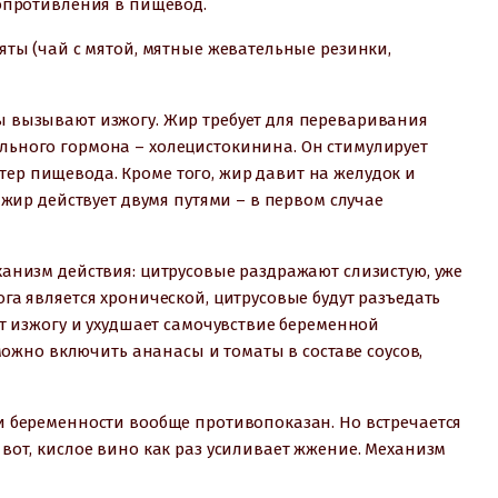
сопротивления в пищевод.
яты (чай с мятой, мятные жевательные резинки,
 вызывают изжогу. Жир требует для переваривания
ьного гормона – холецистокинина. Он стимулирует
р пищевода. Кроме того, жир давит на желудок и
 жир действует двумя путями – в первом случае
анизм действия: цитрусовые раздражают слизистую, уже
га является хронической, цитрусовые будут разъедать
ет изжогу и ухудшает самочувствие беременной
 можно включить ананасы и томаты в составе соусов,
и беременности вообще противопоказан. Но встречается
вот, кислое вино как раз усиливает жжение. Механизм