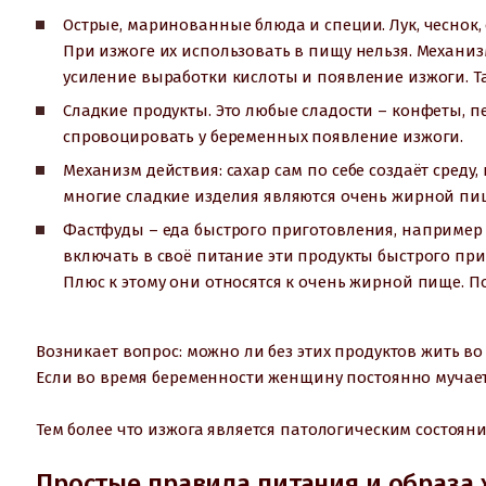
Острые, маринованные блюда и специи. Лук, чеснок, 
При изжоге их использовать в пищу нельзя. Механиз
усиление выработки кислоты и появление изжоги. Т
Сладкие продукты. Это любые сладости – конфеты, пе
спровоцировать у беременных появление изжоги.
Механизм действия: сахар сам по себе создаёт сред
многие сладкие изделия являются очень жирной пищ
Фастфуды – еда быстрого приготовления, например 
включать в своё питание эти продукты быстрого при
Плюс к этому они относятся к очень жирной пище. П
Возникает вопрос: можно ли без этих продуктов жить во
Если во время беременности женщину постоянно мучает 
Тем более что изжога является патологическим состояни
Простые правила питания и образа